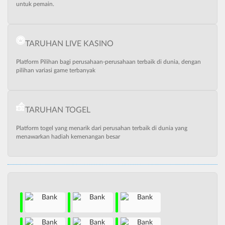
untuk pemain.
TARUHAN LIVE KASINO
Platform Pilihan bagi perusahaan-perusahaan terbaik di dunia, dengan
pilihan variasi game terbanyak
TARUHAN TOGEL
Platform togel yang menarik dari perusahan terbaik di dunia yang
menawarkan hadiah kemenangan besar