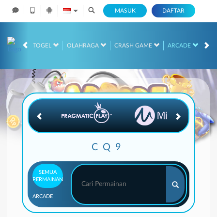
MASUK
DAFTAR
RACE
TOGEL
OLAHRAGA
CRASH GAME
ARCADE
PO
CQ9
SEMUA
PERMAINAN
ARCADE