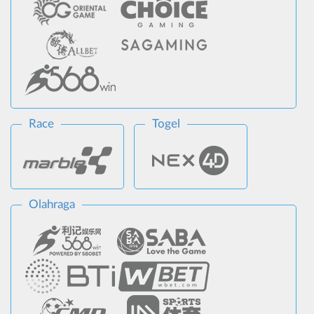
Race
Togel
Olahraga