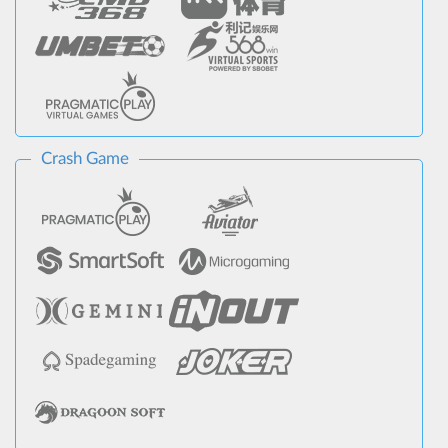
Crash Game