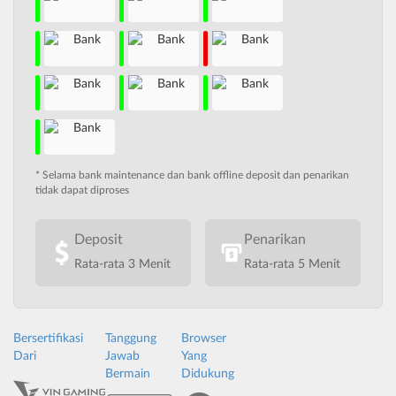
* Selama bank maintenance dan bank offline deposit dan penarikan
tidak dapat diproses
Deposit
Penarikan
Rata-rata 3 Menit
Rata-rata 5 Menit
Bersertifikasi
Tanggung
Browser
Dari
Jawab
Yang
Bermain
Didukung